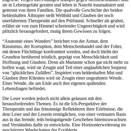
sie in Lebensgefahr geraten und leben in Nairobi traumatisiert und
getrennt von ihren Familien. Die qualvolle Geschichte der beiden
heldenhaften Äthiopier stellt Weltbild und Glauben der noch
unerfahrenen Therapeutin auf den Prüfstand. Schneller als geahnt,
erfährt sie von zum Himmel schreiender Ungerechtigkeit und wird
plötzlich herausgefordert, mutig ihrem Gewissen zu folgen.
“Anatomie eines Wunders” berichtet von der Armut, dem
Rassismus, der Korruption, dem Menschenhandel und der Folter,
mit denen Flüchtlinge konfrontiert werden, und doch bleibt der
Grundton berührend tröstlich, geprägt von Menschlichkeit und
Hoffnung und Glauben. Denn als Marianne schon gar nicht mehr zu
hoffen wagt, wird sie Zeugin und Teil einer unglaublichen Sequenz
von “glücklichen Zufällen”. Inspiriert vom heldenhaften Mut und
Glauben ihrer Klienten wird sie Zeugin einer ungeahnten Wende.
Einer Wende, die am Ende auch ihre eigenen quälenden
Lebensfragen befriedet.
Die Leser werden jedoch nicht allein gelassen mit den
herausfordernden Themen. Es ist die Ich-Perspektive der
Therapeutin und das feinsinnige Reflektieren ihrer Erlebnisse, die
dem Leser und der Leserin ermöglichen, von einer vertrauten Basis
aus in das fremde, teils beängstigende Geschehen hineinzuwachsen
und Verständnis dafür zu entwickeln. Eine Horizonterweiterung im
geschützten Windschatten der Erzählerin.